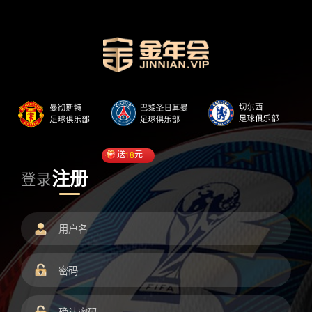
送
18
元
注册
登录