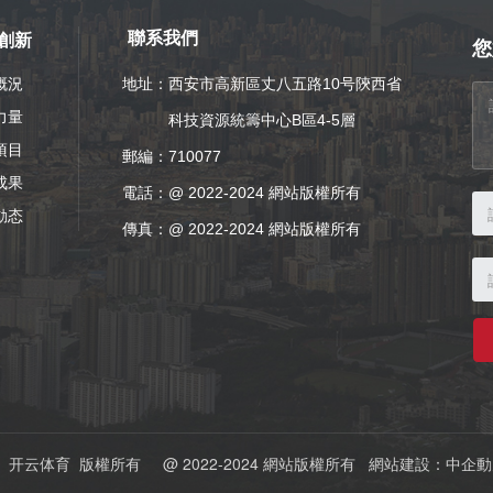
創新
聯系我們
您
概況
地址：西安市高新區丈八五路10号陝西省
力量
科技資源統籌中心B區4-5層
項目
郵編：710077
成果
電話：
@ 2022-2024 網站版權所有
動态
傳真：@ 2022-2024 網站版權所有
2021 开云体育 版權所有
@ 2022-2024 網站版權所有
網站建設：
中企動