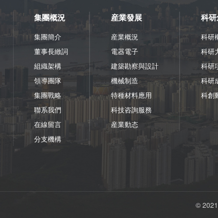
集團概況
産業發展
科研
集團簡介
産業概況
科研
董事長緻詞
電器電子
科研
組織架構
建築勘察與設計
科研
領導團隊
機械制造
科研
集團戰略
特種材料應用
科創
聯系我們
科技咨詢服務
在線留言
産業動态
分支機構
©️ 