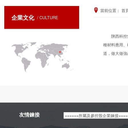
當前位置：
首
企業文化
/ CULTURE
陝西科控集團
種材料應用、
道，做大做強
友情鍊接