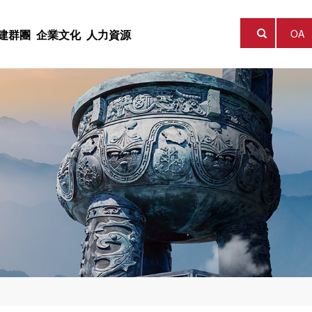
OA
建群團
企業文化
人力資源

團公司，成立于2014年
獲 “陝西最美科技工作
向，創新發展理念，以實業
展戰略，聚集科技資源，探
産業發展，積極建設科技成
工作的重要位置，将黨群工
一軟實力的建設，形成了
一資源，堅持認為人才是集
模約25.45億元，擁有控
核心競争品牌，打造一流科
成果轉化，以科研創新助推
資平台，為擁有創新技術與
揮黨群工作在助推集團發
價值觀，以“打造一流科技型
展之本，為員工提供廣闊的
供融資服務。
個方的作用。
化。