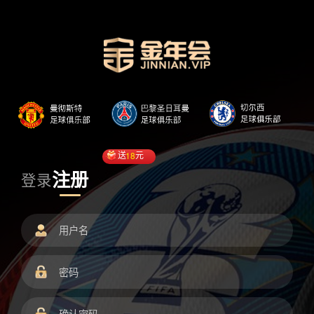
送
18
元
注册
登录