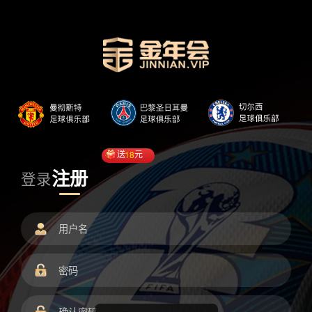
送
18
元
注册
登录