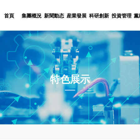
首頁
集團概況
新聞動态
産業發展
科研創新
投資管理
黨
科技股權投入
黨史學習教育
集團簡介
集團新聞
産業概況
科研概況
文化理念
人才理念
不忘初心，牢記使命
董事長緻詞
通知公告
電器電子
科研力量
基金管理
集團标識
人才戰略
陝西科控投資管理有
建築勘察與設計
組織架構
委廳新聞
科研項目
黨建工作
集團風采
人才招聘
特色展示
北京中農科聯投資基
限責任公司
領導團隊
院所新聞
機械制造
科研成果
黨風廉政
集團視頻
人事動态
集團概況
新聞動态
産業發展
科研創新
投資管理
黨建群團
企業文化
人力資源
金管理有限公司
特種材料應用
中心組學習
集團戰略
行業新聞
科創動态
投資動态
文化活動
科技咨詢服務
聯系我們
科技動态
黨紀法規
开云体育是國有獨資的科技型集
熱烈祝賀派瑞公司陸劍秋同志榮
集團公司堅持以市場需求為導
集團公司緊緊圍繞創新驅動發
集團公司堅持以資本助力科技
集團公司把黨群工作放在集團
集團公司高度重視企業文化這
我們将人力資源視為集團的第
10月，注冊資本9億元，資産規
者”榮譽稱号
為依托，布局多元産業，塑造
索科研創新新模式，推進科技
果轉化孵化平台和中小企業融
作與集團生産經營相融合，發
以“創新、高效、實幹”為核心
團的核心競争力，是集團的發
在線留言
疫情防控
産業動态
工會工作
股、參股企業14家。
技産業集群。
産業轉型升級。
創新商業模式的科技型企業提
展、凝聚人心、回報社會等各
企業集團”為集團願景的企業文
舞台和充分發揮才華的機會。
分支機構
下載中心
團委工作