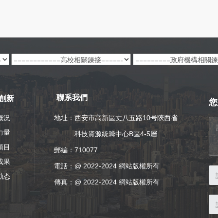
創新
聯系我們
您
概況
地址：西安市高新區丈八五路10号陝西省
力量
科技資源統籌中心B區4-5層
項目
郵編：710077
成果
電話：
@ 2022-2024 網站版權所有
動态
傳真：@ 2022-2024 網站版權所有