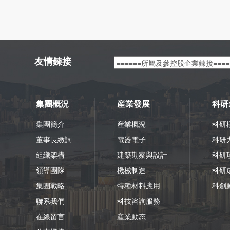
友情鍊接
集團概況
産業發展
科研
集團簡介
産業概況
科研
董事長緻詞
電器電子
科研
組織架構
建築勘察與設計
科研
領導團隊
機械制造
科研
集團戰略
特種材料應用
科創
聯系我們
科技咨詢服務
在線留言
産業動态