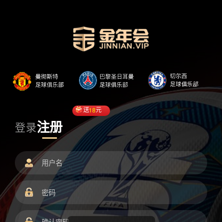
送
18
元
注册
登录