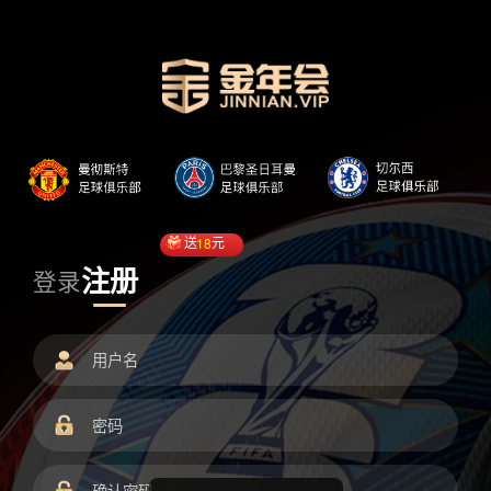
送
18
元
注册
登录