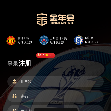
送
18
元
注册
登录