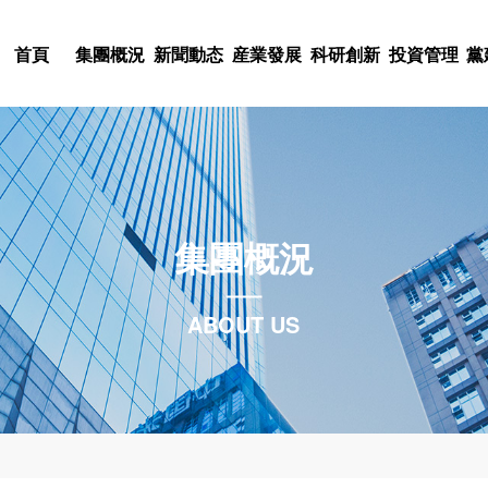
首頁
集團概況
新聞動态
産業發展
科研創新
投資管理
黨
科技股權投入
黨史學習教育
集團簡介
集團新聞
産業概況
科研概況
文化理念
人才理念
不忘初心，牢記使命
董事長緻詞
通知公告
電器電子
科研力量
基金管理
集團标識
人才戰略
陝西科控投資管理有
建築勘察與設計
組織架構
委廳新聞
科研項目
黨建工作
集團風采
人才招聘
集團概況
北京中農科聯投資基
限責任公司
領導團隊
院所新聞
機械制造
科研成果
黨風廉政
集團視頻
人事動态
集團概況
新聞動态
産業發展
科研創新
投資管理
黨建群團
企業文化
人力資源
金管理有限公司
特種材料應用
中心組學習
集團戰略
行業新聞
科創動态
投資動态
文化活動
ABOUT US
科技咨詢服務
聯系我們
科技動态
黨紀法規
开云体育是國有獨資的科技型集
熱烈祝賀派瑞公司陸劍秋同志榮
集團公司堅持以市場需求為導
集團公司緊緊圍繞創新驅動發
集團公司堅持以資本助力科技
集團公司把黨群工作放在集團
集團公司高度重視企業文化這
我們将人力資源視為集團的第
10月，注冊資本9億元，資産規
者”榮譽稱号
為依托，布局多元産業，塑造
索科研創新新模式，推進科技
果轉化孵化平台和中小企業融
作與集團生産經營相融合，發
以“創新、高效、實幹”為核心
團的核心競争力，是集團的發
在線留言
疫情防控
産業動态
工會工作
股、參股企業14家。
技産業集群。
産業轉型升級。
創新商業模式的科技型企業提
展、凝聚人心、回報社會等各
企業集團”為集團願景的企業文
舞台和充分發揮才華的機會。
分支機構
下載中心
團委工作