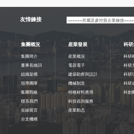
友情鍊接
集團概況
産業發展
科研
集團簡介
産業概況
科研
董事長緻詞
電器電子
科研
組織架構
建築勘察與設計
科研
領導團隊
機械制造
科研
集團戰略
特種材料應用
科創
聯系我們
科技咨詢服務
在線留言
産業動态
分支機構