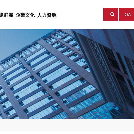
OA
建群團
企業文化
人力資源

團公司，成立于2014年
獲 “陝西最美科技工作
向，創新發展理念，以實業
展戰略，聚集科技資源，探
産業發展，積極建設科技成
工作的重要位置，将黨群工
一軟實力的建設，形成了
一資源，堅持認為人才是集
模約25.45億元，擁有控
核心競争品牌，打造一流科
成果轉化，以科研創新助推
資平台，為擁有創新技術與
揮黨群工作在助推集團發
價值觀，以“打造一流科技型
展之本，為員工提供廣闊的
供融資服務。
個方的作用。
化。