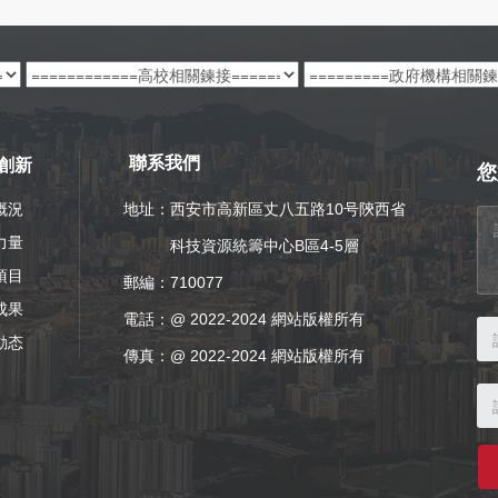
創新
聯系我們
您
概況
地址：西安市高新區丈八五路10号陝西省
力量
科技資源統籌中心B區4-5層
項目
郵編：710077
成果
電話：
@ 2022-2024 網站版權所有
動态
傳真：@ 2022-2024 網站版權所有