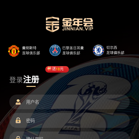
送
18
元
注册
登录