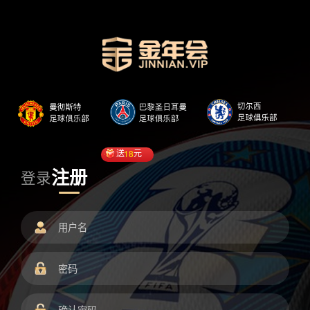
送
18
元
注册
登录