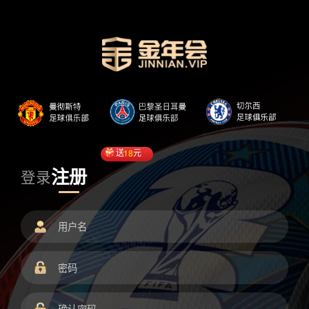
送
18
元
注册
登录